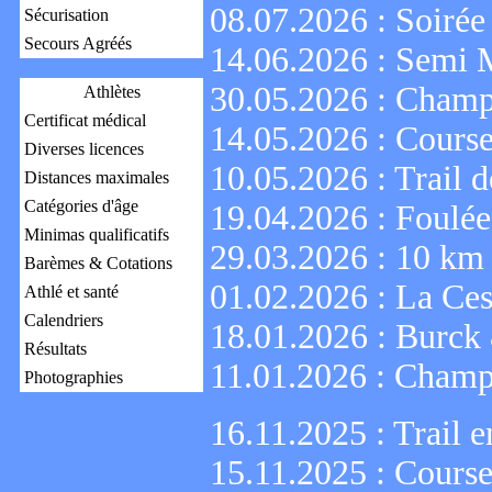
08.07.2026 :
Soirée
Sécurisation
Secours Agréés
14.06.2026 :
Semi M
30.05.2026 :
Champi
Athlètes
Certificat médical
14.05.2026 :
Course
Diverses licences
10.05.2026 :
Trail d
Distances maximales
Catégories d'âge
19.04.2026 :
Foulée
Minimas qualificatifs
29.03.2026 :
10 km 
Barèmes & Cotations
01.02.2026 :
La Ces
Athlé et santé
Calendriers
18.01.2026 :
Burck
Résultats
11.01.2026 :
Champi
Photographies
16.11.2025 :
Trail e
15.11.2025 :
Course